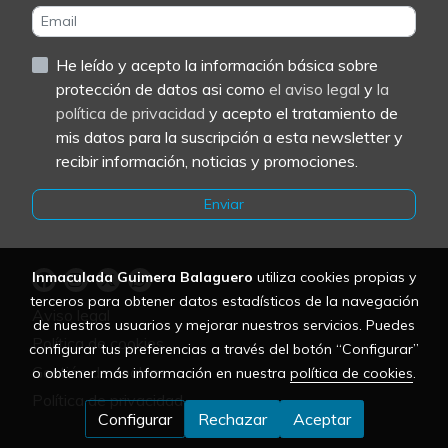
He leído y acepto la información básica sobre
protección de datos asi como
el aviso legal
y
la
política de privacidad
y acepto el tratamiento de
mis datos para la suscripción a esta newsletter y
recibir información, noticias y promociones.
Enviar
Inmaculada Guimera Balaguero
utiliza cookies propias y
terceros para obtener datos estadísticos de la navegación
Aviso legal
de nuestros usuarios y mejorar nuestros servicios. Puedes
Política de cookies
configurar tus preferencias a través del botón “Configurar”
Gestión de cookies
o obtener más información en nuestra
política de cookies
.
Política de privacidad
Configurar
Rechazar
Aceptar