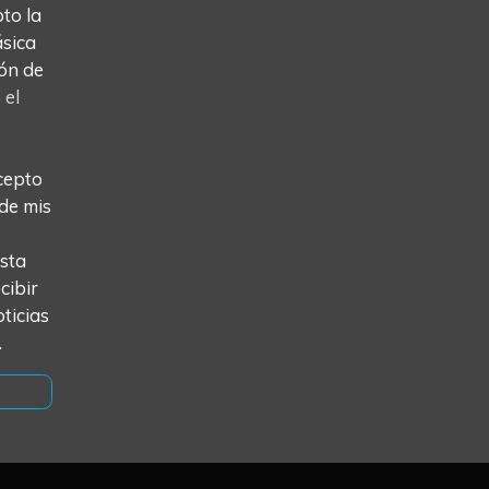
o la
ásica
ón de
o
el
cepto
 de mis
esta
cibir
ticias
.