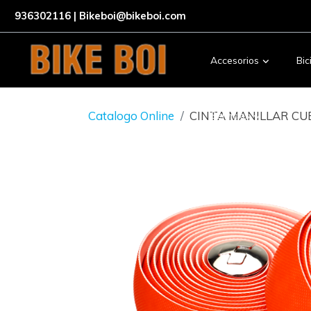
936302116 | Bikeboi@bikeboi.com
Accesorios
Bic
Catalogo Online
CINTA MANILLAR CU
Servicios