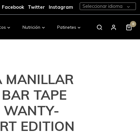
Seleccionar idioma
Facebook
Twitter
Instagram
0
cos
Nutrición
Patinetes
Calzado
A MANILLAR
 BAR TAPE
 WANTY-
RT EDITION