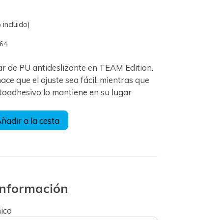
incluido)
864
ar de PU antideslizante en TEAM Edition.
hace que el ajuste sea fácil, mientras que
toadhesivo lo mantiene en su lugar
ñadir a la cesta
 información
nico