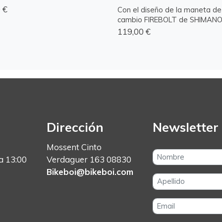
 €
Con el diseño de la maneta de
cambio FIREBOLT de SHIMANO, l
119,00 €
Dirección
Newsletter
Mossent Cinto
a 13:00
Verdaguer 163 08830
Bikeboi@bikeboi.com