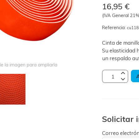
16,95 €
(IVA General 21% 
Referencia:
cu11
Cinta de manill
Su elasticidad 
un respaldo au
e la imagen para ampliarla
A
Solicitar
Correo electró