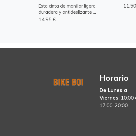
11,50
Esta cinta de manillar ligera,
duradera y antideslizante ...
14,95 €
Horario
De Lunes a
Viernes:
10:00 
17:00-20:00