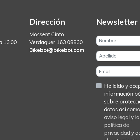
Dirección
Newsletter
Mossent Cinto
a 13:00
Verdaguer 163 08830
Bikeboi@bikeboi.com
He leído y acept
información b
sobre protecci
datos asi com
aviso legal
y
la
política de
privacidad
y a