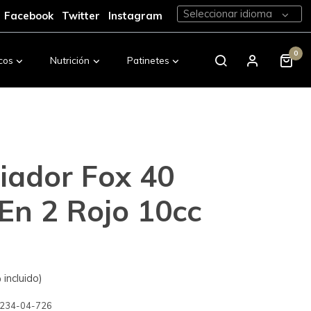
Seleccionar idioma
Facebook
Twitter
Instagram
0
cos
Nutrición
Patinetes
Calzado
iador Fox 40
 En 2 Rojo 10cc
incluido)
234-04-726