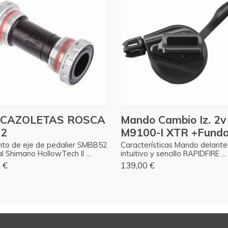
.CAZOLETAS ROSCA
Mando Cambio Iz. 2v
2
M9100-I XTR +Fund
nto de eje de pedalier SMBB52
Características Mando delante
al Shimano HollowTech II ...
intuitivo y sencillo RAPIDFIRE ...
 €
139,00 €