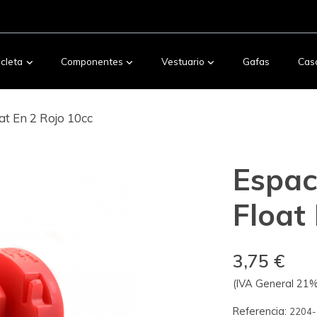
icleta
Componentes
Vestuario
Gafas
Cas
at En 2 Rojo 10cc
Espac
Float
3,75 €
(IVA General 21% 
Referencia:
2204-