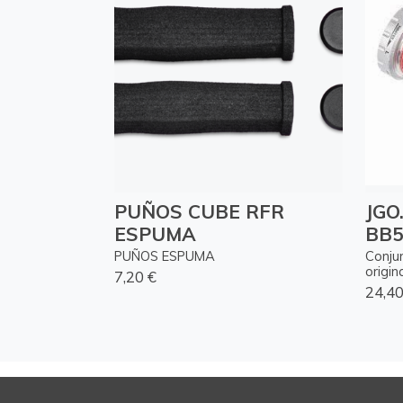
PUÑOS CUBE RFR
JGO
ESPUMA
BB5
PUÑOS ESPUMA
Conju
origin
7,20 €
24,40