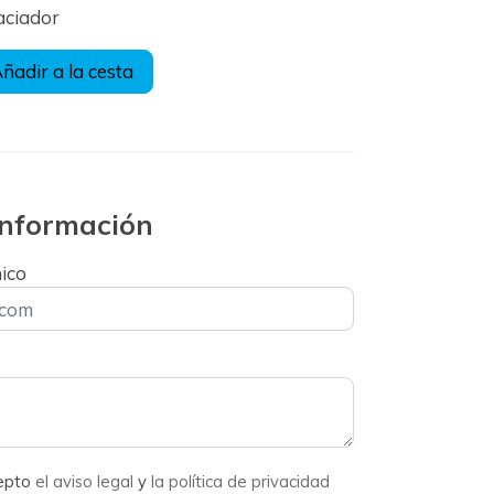
aciador
ñadir a la cesta
 información
nico
cepto
el aviso legal
y
la política de privacidad