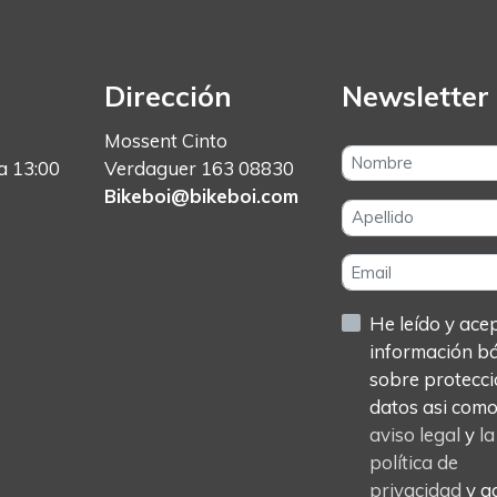
Dirección
Newsletter
Mossent Cinto
a 13:00
Verdaguer 163 08830
Bikeboi@bikeboi.com
He leído y acept
información b
sobre protecci
datos asi com
aviso legal
y
la
política de
privacidad
y a