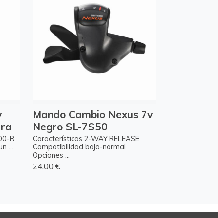
v
Mando Cambio Nexus 7v
era
Negro SL-7S50
00-R
Características 2-WAY RELEASE
 ...
Compatibilidad baja-normal
Opciones ...
24,00 €