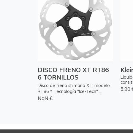
DISCO FRENO XT RT86
Klei
6 TORNILLOS
Liquid
consis
Disco de freno shimano XT, modelo
5,90 
RT86 * Tecnología "Ice-Tech" ...
NaN €