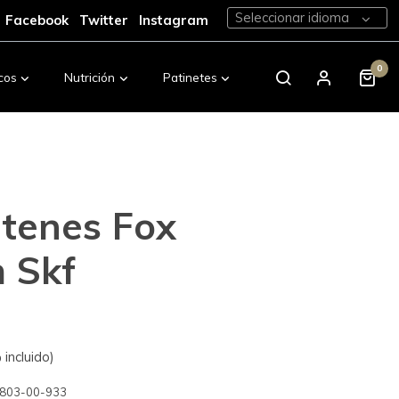
Seleccionar idioma
Facebook
Twitter
Instagram
0
cos
Nutrición
Patinetes
Calzado
etenes Fox
 Skf
incluido)
803-00-933