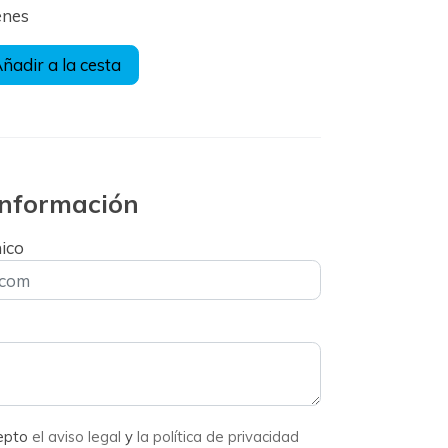
enes
ñadir a la cesta
 información
nico
cepto
el aviso legal
y
la política de privacidad