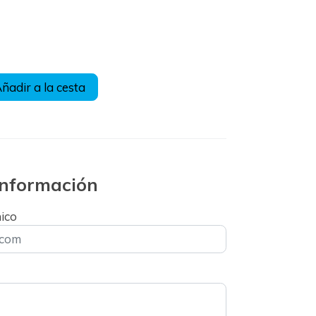
ñadir a la cesta
 información
nico