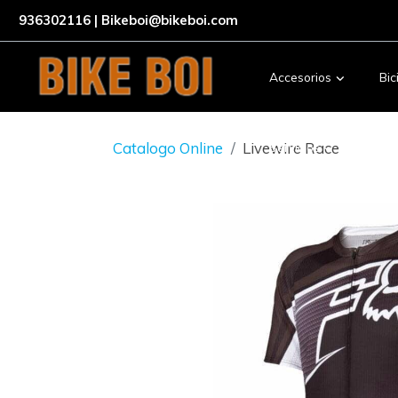
936302116 | Bikeboi@bikeboi.com
Accesorios
Bic
Catalogo Online
Livewire Race
Servicios