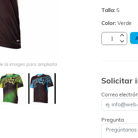
Talla:
S
Color:
Verde
A
e la imagen para ampliarla
Solicitar
Correo electró
Pregunta