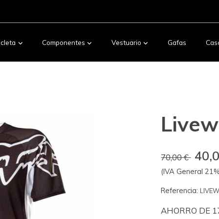
icleta
Componentes
Vestuario
Gafas
Cas
Livew
40,
70,00 €
(IVA General 21% 
Referencia:
LIVEW
AHORRO DE 17