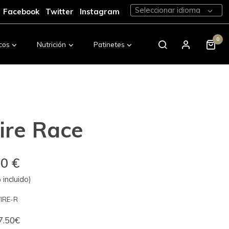
Seleccionar idioma
Facebook
Twitter
Instagram
0
cos
Nutrición
Patinetes
Calzado
ire Race
00 €
incluido)
IRE-R
.50€