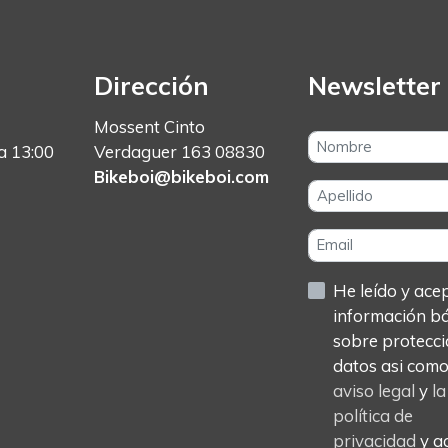
Dirección
Newsletter
Mossent Cinto
a 13:00
Verdaguer 163 08830
Bikeboi@bikeboi.com
He leído y acept
información b
sobre protecci
datos asi com
aviso legal
y
la
política de
privacidad
y a