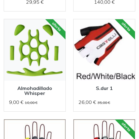
29,95 €
140,00 €
oferta
oferta
Almohadillado
S.dur 1
Whisper
9,00 €
26,00 €
10,00 €
35,00 €
oferta