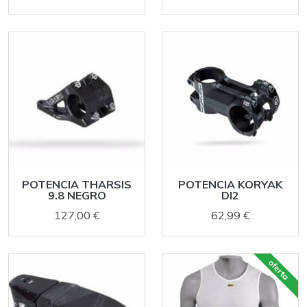
POTENCIA THARSIS
POTENCIA KORYAK
9.8 NEGRO
DI2
127,00 €
62,99 €
oferta