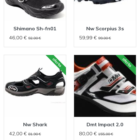
Shimano Sh-fn01
Nw Scorpius 3s
46,00 €
59,99 €
92,00 €
99,00 €
oferta
oferta
Nw Shark
Dmt Impact 2.0
42,00 €
80,00 €
81,90 €
155,00 €