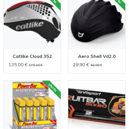
Catlike Cloud 352
Aero Shell Vd2.0
135,00 €
29,90 €
179,20 €
42,00 €
oferta