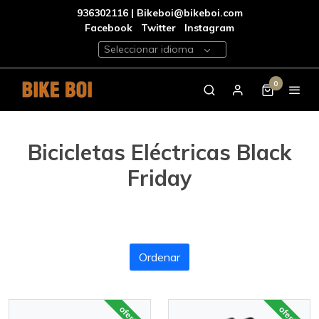
936302116 | Bikeboi@bikeboi.com
Facebook
Twitter
Instagram
Seleccionar idioma
0
Bicicletas Eléctricas Black
Friday
Ordenar
oferta
oferta