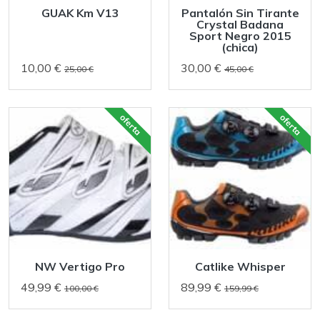
GUAK Km V13
Pantalón Sin Tirante
Crystal Badana
Sport Negro 2015
(chica)
10,00 €
30,00 €
25,00 €
45,00 €
oferta
oferta
NW Vertigo Pro
Catlike Whisper
49,99 €
89,99 €
100,00 €
159,99 €