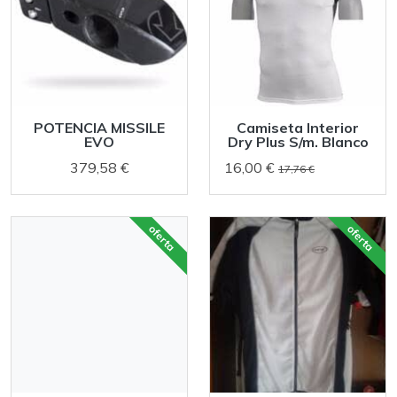
POTENCIA MISSILE
Camiseta Interior
EVO
Dry Plus S/m. Blanco
379,58 €
16,00 €
17,76 €
oferta
oferta