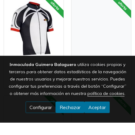
oferta
oferta
Inmaculada Guimera Balaguero
utiliza cookies propias y
Maillot North Wave
Castelli Endurance
Logo 2015
terceros para obtener datos estadísticos de la navegación
30,00 €
79,99 €
de nuestros usuarios y mejorar nuestros servicios. Puedes
68,00 €
130,00 €
configurar tus preferencias a través del botón “Configurar”
o obtener más información en nuestra
política de cookies
.
oferta
oferta
Configurar
Rechazar
Aceptar