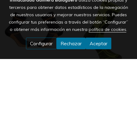
Inmaculada Guimera Balaguero
utiliza cookies propias y
terceros para obtener datos estadísticos de la navegación
de nuestros usuarios y mejorar nuestros servicios. Puedes
configurar tus preferencias a través del botón “Configurar”
o obtener más información en nuestra
política de cookies
.
Configurar
Rechazar
Aceptar
PINARELLO UOMO
NW HUSKY CERAMIC
16,00 €
18,00 €
oferta
oferta
19,00 €
20,00 €