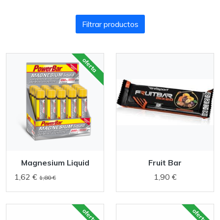
Filtrar productos
oferta
Magnesium Liquid
Fruit Bar
1,62 €
1,90 €
1,80 €
oferta
oferta