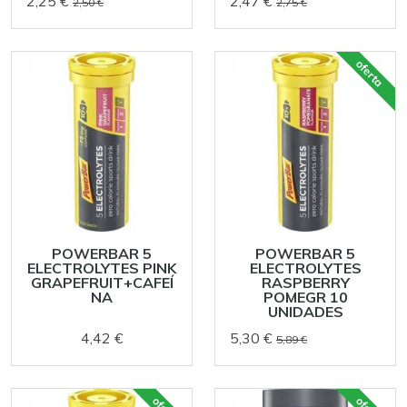
2,25 €
2,47 €
2,50 €
2,75 €
oferta
POWERBAR 5
POWERBAR 5
ELECTROLYTES PINK
ELECTROLYTES
GRAPEFRUIT+CAFEÍ
RASPBERRY
NA
POMEGR 10
UNIDADES
4,42 €
5,30 €
5,89 €