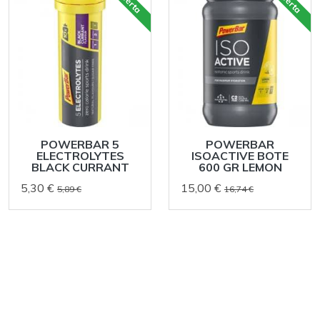
oferta
oferta
POWERBAR 5
POWERBAR
ELECTROLYTES
ISOACTIVE BOTE
BLACK CURRANT
600 GR LEMON
5,30 €
15,00 €
5,89 €
16,74 €