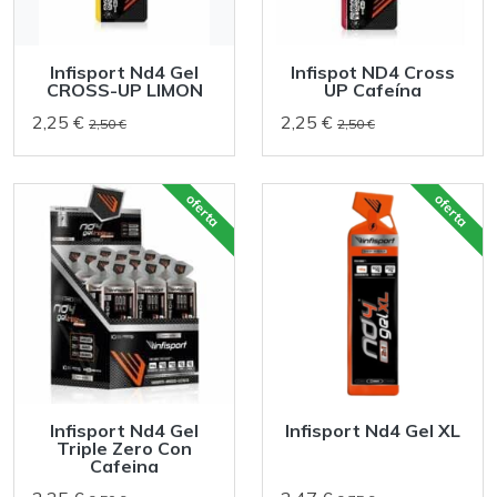
Infisport Nd4 Gel
Infispot ND4 Cross
CROSS-UP LIMON
UP Cafeína
2,25 €
2,25 €
2,50 €
2,50 €
oferta
oferta
Infisport Nd4 Gel
Infisport Nd4 Gel XL
Triple Zero Con
Cafeina