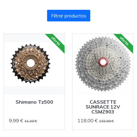
Filtrar productos
oferta
oferta
Shimano Tz500
CASSETTE
SUNRACE 12V
CSMZ903
9,99 €
118,00 €
11,20 €
132,00 €