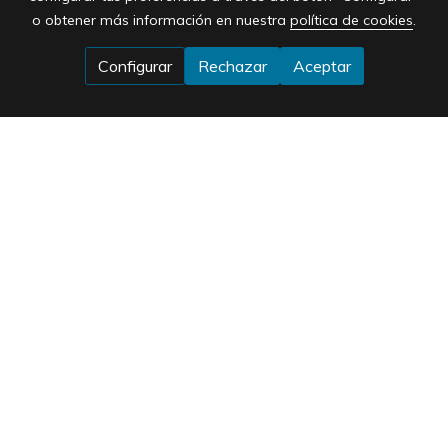
o obtener más información en nuestra
política de cookies
.
Configurar
Rechazar
Aceptar
Horario
De Lunes a Viernes:
10:00 a 13:00 17:00-20:00
Dirección