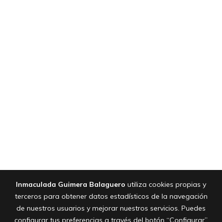
Inmaculada Guimera Balaguero
utiliza cookies propias y
terceros para obtener datos estadísticos de la navegación
de nuestros usuarios y mejorar nuestros servicios. Puedes
configurar tus preferencias a través del botón “Configurar”