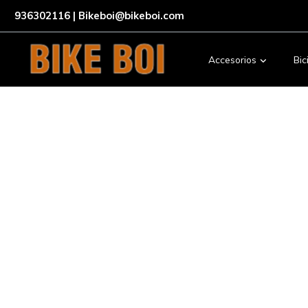
936302116 | Bikeboi@bikeboi.com
Accesorios
Bic
Servicios