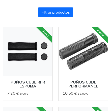
Filtrar productos
oferta
oferta
PUÑOS CUBE RFR
PUÑOS CUBE
ESPUMA
PERFORMANCE
7,20 €
10,50 €
8,00 €
12,00 €