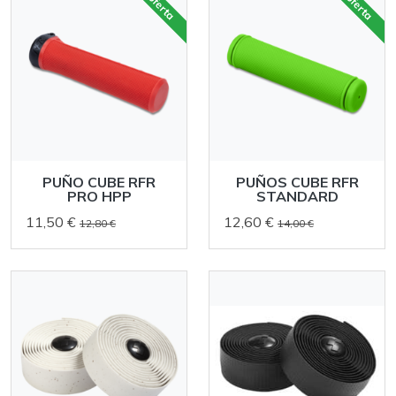
oferta
oferta
PUÑO CUBE RFR
PUÑOS CUBE RFR
PRO HPP
STANDARD
11,50 €
12,60 €
12,80 €
14,00 €