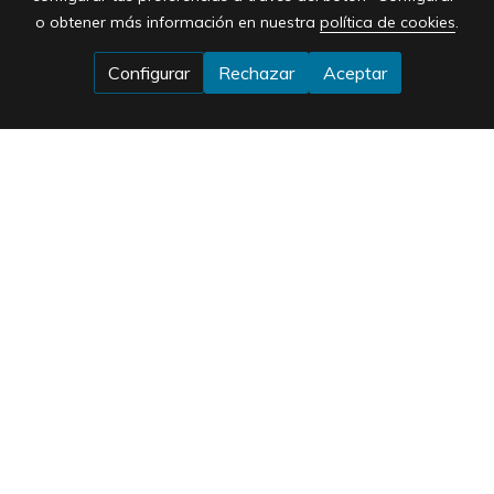
o obtener más información en nuestra
política de cookies
.
Configurar
Rechazar
Aceptar
Horario
De Lunes a Viernes:
10:00 a 13:00 17:00-20:00
Dirección