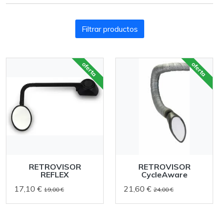
Filtrar productos
oferta
oferta
RETROVISOR
RETROVISOR
REFLEX
CycleAware
17,10 €
21,60 €
19,00 €
24,00 €