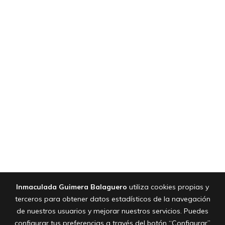
Inmaculada Guimera Balaguero
utiliza cookies propias y
terceros para obtener datos estadísticos de la navegación
de nuestros usuarios y mejorar nuestros servicios. Puedes
configurar tus preferencias a través del botón “Configurar”