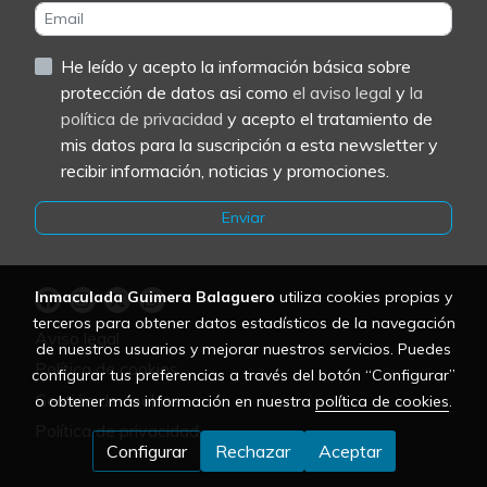
He leído y acepto la información básica sobre
protección de datos asi como
el aviso legal
y
la
política de privacidad
y acepto el tratamiento de
mis datos para la suscripción a esta newsletter y
recibir información, noticias y promociones.
Enviar
Inmaculada Guimera Balaguero
utiliza cookies propias y
terceros para obtener datos estadísticos de la navegación
Aviso legal
de nuestros usuarios y mejorar nuestros servicios. Puedes
Política de cookies
configurar tus preferencias a través del botón “Configurar”
Gestión de cookies
o obtener más información en nuestra
política de cookies
.
Política de privacidad
Configurar
Rechazar
Aceptar