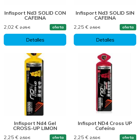
Infisport Nd3 SOLID CON
Infisport Nd3 SOLID SIN
CAFEINA
CAFEINA
2,02 €
2,25 €
oferta
oferta
2,25 €
2,50 €
Detalles
Detalles
Infisport Nd4 Gel
Infispot ND4 Cross UP
CROSS-UP LIMON
Cafeína
2,25 €
2,25 €
oferta
oferta
2,50 €
2,50 €