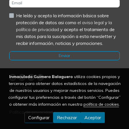
He leído y acepto la información básica sobre
protección de datos asi como
el aviso legal
y
la
política de privacidad
y acepto el tratamiento de
mis datos para la suscripción a esta newsletter y
recibir información, noticias y promociones.
Enviar
Inmaculada Guimera Balaguero
utiliza cookies propias y
terceros para obtener datos estadísticos de la navegación
Aviso legal
de nuestros usuarios y mejorar nuestros servicios. Puedes
Política de cookies
configurar tus preferencias a través del botón “Configurar”
Gestión de cookies
o obtener más información en nuestra
política de cookies
.
Política de privacidad
Configurar
Rechazar
Aceptar