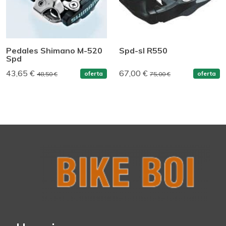
Pedales Shimano M-520
Spd-sl R550
Spd
43,65 €
67,00 €
oferta
oferta
48,50 €
75,00 €