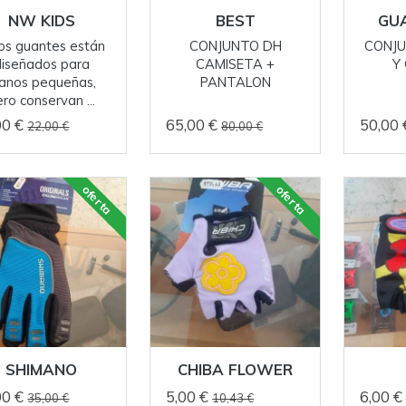
NW KIDS
BEST
GUA
os guantes están
CONJUNTO DH
CONJU
diseñados para
CAMISETA +
Y
anos pequeñas,
PANTALON
ro conservan ...
00 €
65,00 €
50,00
22,00 €
80,00 €
oferta
oferta
SHIMANO
CHIBA FLOWER
00 €
5,00 €
6,00 €
35,00 €
10,43 €