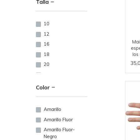
Talla
10
12
Mai
16
esp
18
los
35,
20
30
31
Color
32
34
Amarillo
37
Amarillo Fluor
38
Amarillo Fluor-
39
Negro