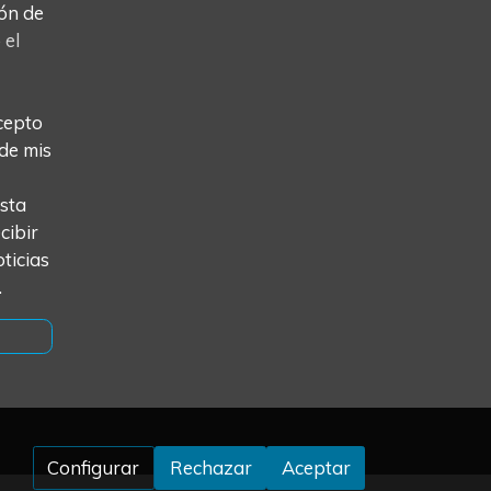
ón de
o
el
cepto
 de mis
esta
cibir
ticias
.
Configurar
Rechazar
Aceptar