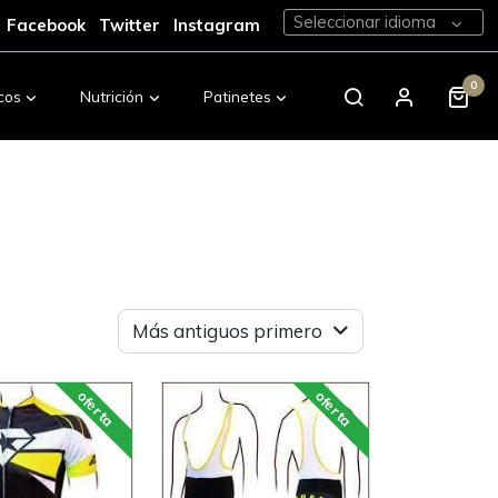
Seleccionar idioma
Facebook
Twitter
Instagram
0
cos
Nutrición
Patinetes
Calzado
Más antiguos primero
oferta
oferta