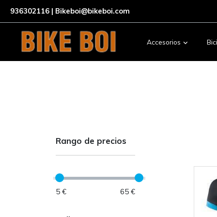
936302116 | Bikeboi@bikeboi.com
Accesorios
Bic
Servicios
Rango de precios
5 €
65 €