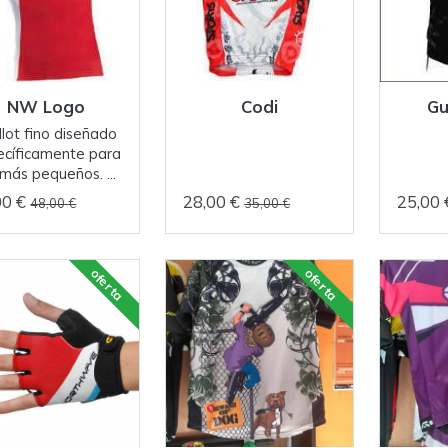
NW Logo
Codi
Gu
llot fino diseñado
ecíficamente para
 más pequeños. ...
00 €
28,00 €
25,00
48,00 €
35,00 €
oferta
oferta