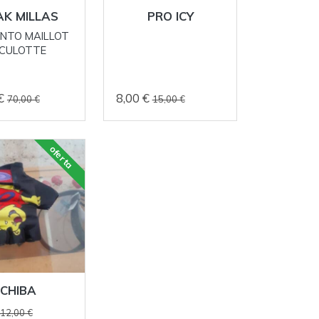
K MILLAS
PRO ICY
NTO MAILLOT
 CULOTTE
 €
8,00 €
70,00 €
15,00 €
oferta
CHIBA
12,00 €